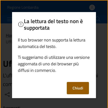
Ufficio segreteria | Com
Vai al contenuto principale
(apre in un'altra scheda).
Regione Lombardia
Comune di Edolo
La lettura del testo non è
supportata
Home
/
Amministrazione
/
Uffici
/
Il tuo browser non supporta la lettura
Ufficio segreteria
automatica del testo.
Ti suggeriamo di utilizzare una versione
Ufficio segreteria
aggiornata di uno dei browser più
diffusi in commercio.
L'ufficio si occupa di supportare gli organi
comunali eletti
Chiudi
Condividi
Vedi azioni
Argomenti