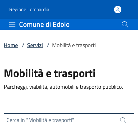
Servizi | Comune di Edol
Vai al contenuto principale
(apre in un'altra scheda).
Regione Lombardia
Comune di Edolo
Home
/
Servizi
/
Mobilità e trasporti
Mobilità e trasporti
Parcheggi, viabilità, automobili e trasporto pubblico.
Cerca in "Mobilità e trasporti"
Cerca