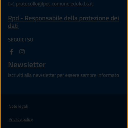
protocollo@pec.comune.edolo.bs.it
Rpd - Responsabile della protezione dei
dati
SEGUICI SU
Newsletter
Iscriviti alla newsletter per essere sempre informato
Note legali
Privacy policy