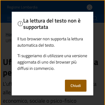
Ufficio servizi sociali e
Vai al contenuto principale
(apre in un'altra scheda).
Regione Lombardia
Comune di Edolo
La lettura del testo non è
supportata
Home
/
Amministrazione
/
Uffici
/
Il tuo browser non supporta la lettura
Ufficio servizi sociali e alla persona
automatica del testo.
Ti suggeriamo di utilizzare una versione
Ufficio servizi sociali e alla
aggiornata di uno dei browser più
diffusi in commercio.
persona
L’ufficio si occupa dei servizi di assistenza
Chiudi
alle persone in condizione di disagio
economico, sociale o psico-fisico