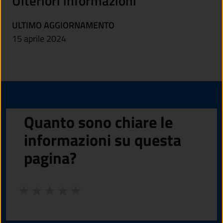
Ulteriori informazioni
ULTIMO AGGIORNAMENTO
15 aprile 2024
Quanto sono chiare le
informazioni su questa
pagina?
Valuta da 1 a 5 stelle la pagina
Valuta 1 stelle su 5
Valuta 2 stelle su 5
Valuta 3 stelle su 5
Valuta 4 stelle su 5
Valuta 5 stelle su 5