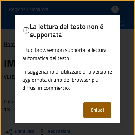
IMU ANNO 2026 | Comun
Vai al contenuto principale
(apre in un'altra scheda).
Regione Lombardia
Comune di Edolo
La lettura del testo non è
supportata
Home
/
Novità
/
Avvisi
/
IMU ANNO 2026
Il tuo browser non supporta la lettura
automatica del testo.
IMU ANNO 2026
Ti suggeriamo di utilizzare una versione
VERSAMENTO ACCONTO IMU ANNO 2026
aggiornata di uno dei browser più
diffusi in commercio.
Data:
13 maggio 2026
Chiudi
Condividi
Vedi azioni