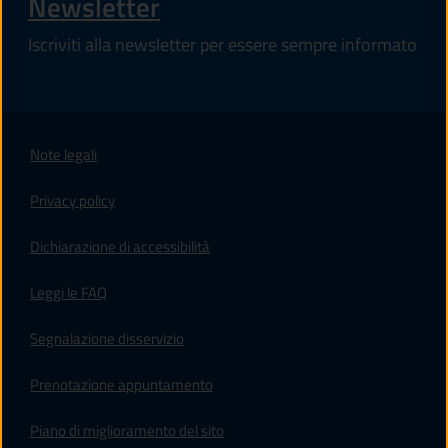
Newsletter
Iscriviti alla newsletter per essere sempre informato
Note legali
Privacy policy
(apre in un'altra scheda).
Dichiarazione di accessibilità
Leggi le FAQ
Segnalazione disservizio
Prenotazione appuntamento
Piano di miglioramento del sito