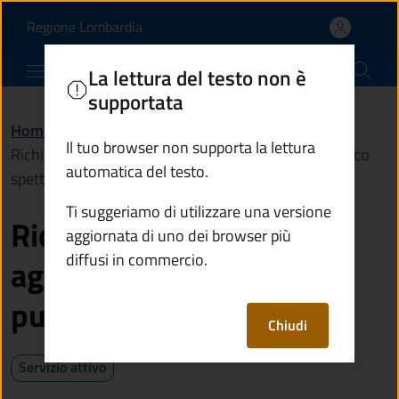
Richiedere la licenza di 
Vai al contenuto principale
(apre in un'altra scheda).
Regione Lombardia
Comune di Edolo
La lettura del testo non è
supportata
Home
/
Servizi
/
Imprese e commercio
/
Il tuo browser non supporta la lettura
Richiedere la licenza di agibilità per attività di pubblico
automatica del testo.
spettacolo
Ti suggeriamo di utilizzare una versione
Richiedere la licenza di
aggiornata di uno dei browser più
diffusi in commercio.
agibilità per attività di
pubblico spettacolo
Chiudi
Servizio attivo