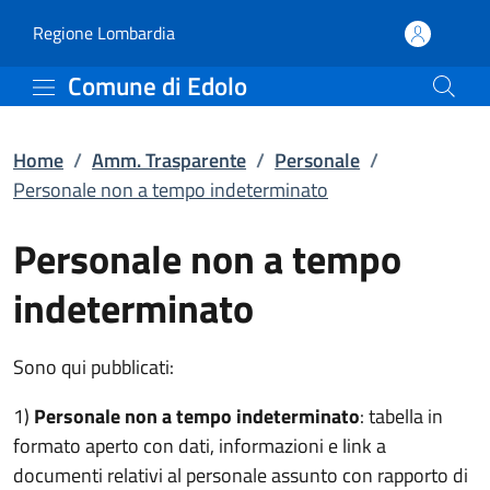
Personale non a tempo i
Vai al contenuto principale
(apre in un'altra scheda).
Regione Lombardia
Comune di Edolo
Home
/
Amm. Trasparente
/
Personale
/
Personale non a tempo indeterminato
Personale non a tempo
indeterminato
Sono qui pubblicati:
1)
Personale non a tempo indeterminato
: tabella in
formato aperto con dati, informazioni e link a
documenti relativi al personale assunto con rapporto di