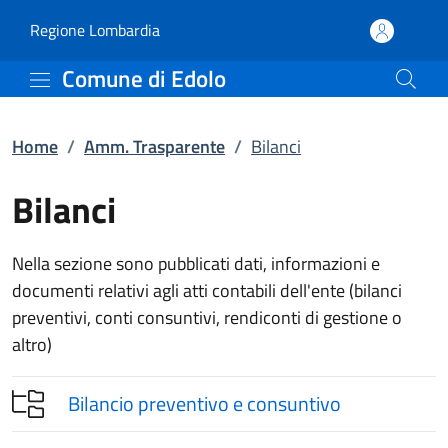
Bilanci | Amm. Traspare
Vai al contenuto principale
(apre in un'altra scheda).
Regione Lombardia
Comune di Edolo
Home
/
Amm. Trasparente
/
Bilanci
Bilanci
Nella sezione sono pubblicati dati, informazioni e
documenti relativi agli atti contabili dell'ente (bilanci
preventivi, conti consuntivi, rendiconti di gestione o
altro)
Bilancio preventivo e consuntivo