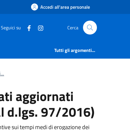
ati aggiornati fino 
Accedi all'area personale
Seguici su
Cerca
Tutti gli argomenti...
...
ati aggiornati
l d.lgs. 97/2016)
ntive sui tempi medi di erogazione dei