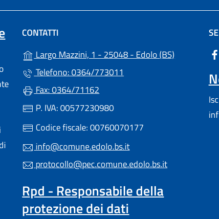
e
CONTATTI
SE
(apre in un'
Largo Mazzini, 1 - 25048 - Edolo (BS)
lo
Telefono: 0364/773011
N
nte
Fax: 0364/71162
Is
P. IVA: 00577230980
in
Codice fiscale: 00760070177
i
di
info@comune.edolo.bs.it
protocollo@pec.comune.edolo.bs.it
Rpd - Responsabile della
protezione dei dati