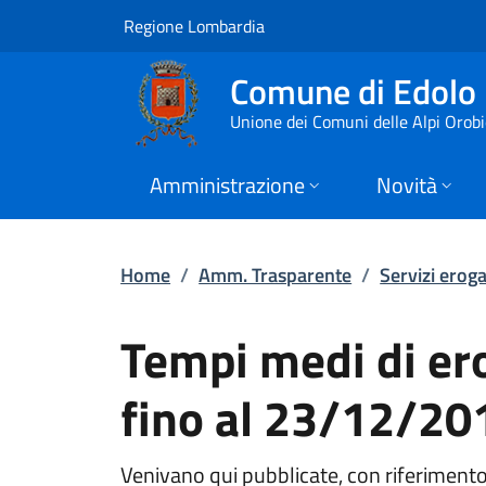
Tempi medi di erogaz
Vai al contenuto principale
(apre in un'altra scheda).
Regione Lombardia
Comune di Edolo
Unione dei Comuni delle Alpi Orob
Amministrazione
Novità
Home
/
Amm. Trasparente
/
Servizi eroga
Tempi medi di ero
fino al 23/12/20
Venivano qui pubblicate, con riferimento