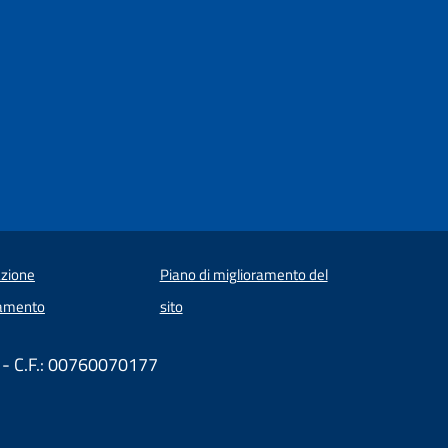
zione
Piano di miglioramento del
amento
sito
 - C.F.: 00760070177