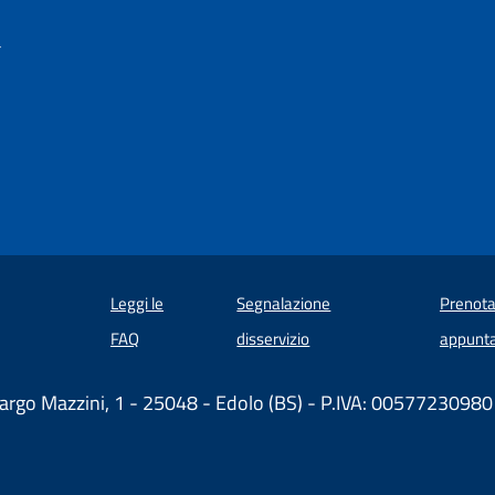
a
Leggi le
Segnalazione
Prenota
 in un'altra scheda).
FAQ
disservizio
appunt
argo Mazzini, 1 - 25048 - Edolo (BS) - P.IVA: 00577230980