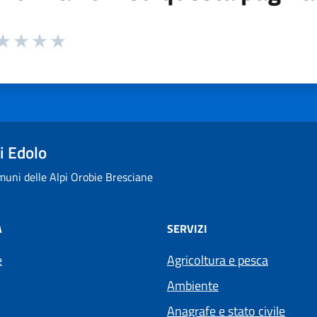
 da 1 a 5 stelle la pagina
ta 1 stelle su 5
aluta 2 stelle su 5
Valuta 3 stelle su 5
Valuta 4 stelle su 5
Valuta 5 stelle su 5
i Edolo
uni delle Alpi Orobie Bresciane
À
SERVIZI
e
Agricoltura e pesca
Ambiente
Anagrafe e stato civile