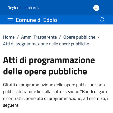
Atti di programmazione 
Vai al contenuto principale
(apre in un'altra scheda).
Regione Lombardia
Comune di Edolo
Home
/
Amm. Trasparente
/
Opere pubbliche
/
Atti di programmazione delle opere pubbliche
Atti di programmazione
delle opere pubbliche
Gli atti di programmazione delle opere pubbliche sono
pubblicati tramite link alla sotto-sezione "Bandi di gara
e contratti". Sono atti di programmazione, ad esempio, i
seguenti: