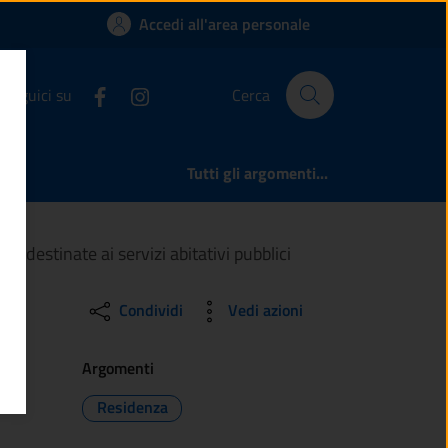
’assegnazione delle 
Accedi all'area personale
Seguici su
Cerca
Tutti gli argomenti...
 destinate ai servizi abitativi pubblici
Condividi
Vedi azioni
Argomenti
Residenza