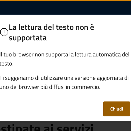
2722 (I°/2026) per l
La lettura del testo non è
ie Bresciane
supportata
Servizi
Vivere Edolo
Il tuo browser non supporta la lettura automatica del
testo.
 ID-12722 (I°/2026) per l’assegnazione delle unità abitative
Ti suggeriamo di utilizzare una versione aggiornata di
uno dei browser più diffusi in commercio.
O ID-12722
ssegnazione delle
Chiudi
stinate ai servizi