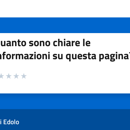
uanto sono chiare le
nformazioni su questa pagina
 da 1 a 5 stelle la pagina
ta 1 stelle su 5
aluta 2 stelle su 5
Valuta 3 stelle su 5
Valuta 4 stelle su 5
Valuta 5 stelle su 5
i Edolo