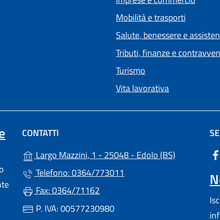
Mobilità e trasporti
Salute, benessere e assiste
Tributi, finanze e contravve
Turismo
Vita lavorativa
e
CONTATTI
SE
(apre in un'
Largo Mazzini, 1 - 25048 - Edolo (BS)
lo
Telefono: 0364/773011
N
nte
Fax: 0364/71162
Is
P. IVA: 00577230980
in