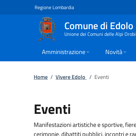
Eventi | Comune di 
Vai al contenuto principale
(apre in un'altra scheda).
Regione Lombardia
Comune di Edolo
Unione dei Comuni delle Alpi Orob
Amministrazione
Novità
Home
/
Vivere Edolo
/
Eventi
Eventi
Manifestazioni artistiche e sportive, fier
cerimonie, dibattiti pubblici, incontri e rad