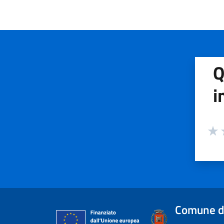
Q
i
Valuta
Valu
V
Comune d